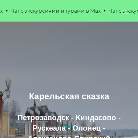
 экскурсиями и турами в Max
Чат с экскурсиями и
Карельская сказка
Петрозаводск - Киндасово -
Рускеала - Олонец -