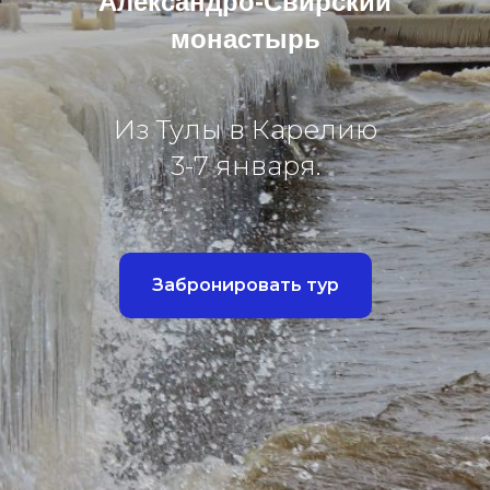
Александро-Свирский
монастырь
Из Тулы в Карелию
3-7 января.
Забронировать тур