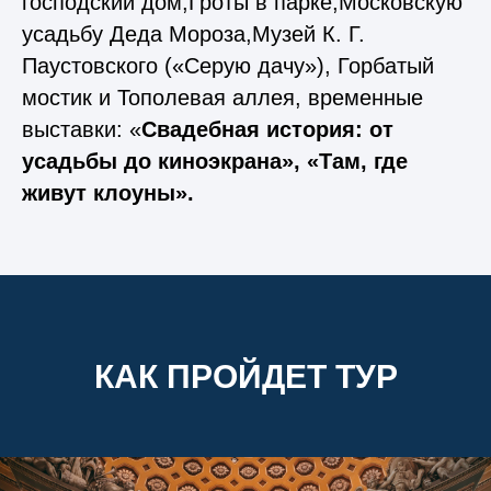
господский дом,Гроты в парке,Московскую
усадьбу Деда Мороза,Музей К. Г.
Паустовского («Серую дачу»), Горбатый
мостик и Тополевая аллея, временные
выставки: «
Свадебная история: от
усадьбы до киноэкрана», «Там, где
живут клоуны».
КАК ПРОЙДЕТ ТУР