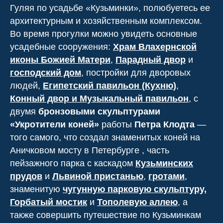
Гуляя по усадьбе «Кузьминки», полюбуетесь ее
архитектурным и хозяйственным комплексом.
Во время прогулки можно увидеть основные
усадебные сооружения:
Храм Влахернской
иконы Божией Матери
,
Парадный двор
и
господский дом
, постройки для дворовых
людей,
Египетский павильон (Кухню)
,
Конный двор и Музыкальный павильон
, с
двумя
бронзовыми скульптурами
«Укротители коней»
работы
Петра Клодта
—
того самого, что создал знаменитых коней на
Аничковом мосту в Петербурге , часть
пейзажного парка с каскадом
Кузьминских
прудов
и
Львиной пристанью
,
гротами
,
знаменитую
чугунную парковую скульптуру,
Горбатый мостик
и
Тополевую аллею
, а
также совершить путешествие по Кузьминкам