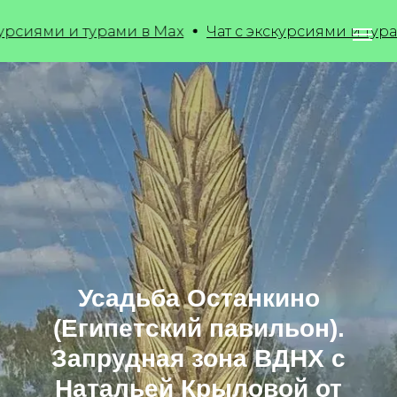
и турами в Max
Чат с экскурсиями и турами в Max
Усадьба Останкино
(Египетский павильон).
Запрудная зона ВДНХ с
Натальей Крыловой от