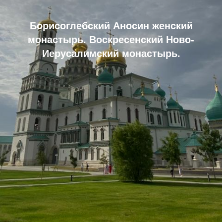
Борисоглебский Аносин женский
монастырь.
Воскресенский Ново-
Иерусалимский монастырь.