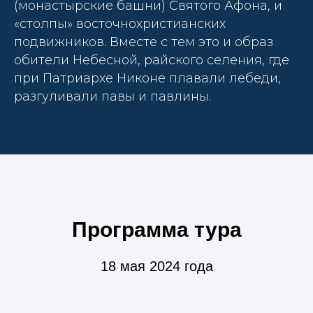
(монастырские башни) Святого Афона, и
«столпы» восточнохристианских
подвижников. Вместе с тем это и образ
обители Небесной, райского селения, где
при Патриархе Никоне плавали лебеди,
разгуливали павы и павлины.
Программа тура
18 мая 2024 года