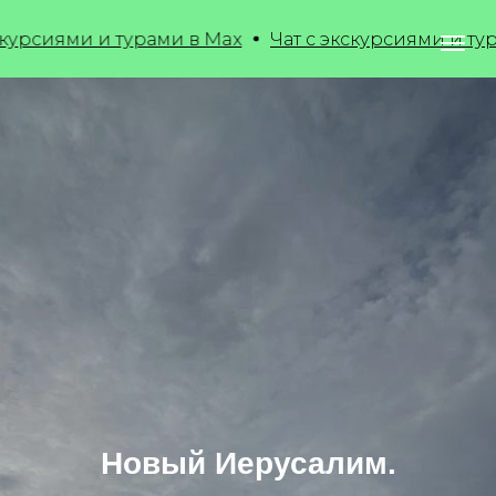
и и турами в Max
Чат с экскурсиями и турами в M
Новый Иерусалим.