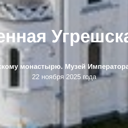
енная Угрешска
скому монастырю. Музей Императора-
22 ноября 2025 года