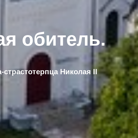
я обитель.
страстотерпца Николая II