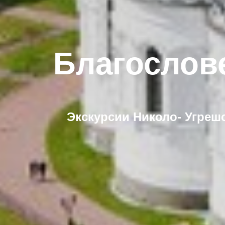
Благослов
Экскурсии Николо- Угреш