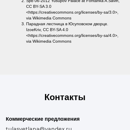
Spb 06-2012 Yusupov Palace at Fontanka A.Savin,
CC BY-SA 3.0
<https://creativecommons.org/licenses/by-sa/3.0>,
via Wikimedia Commons
Парадная лестница в Юсуповском дворце.
IzoeKriv, CC BY-SA 4.0
<https://creativecommons.org/licenses/by-sa/4.0>,
via Wikimedia Commons
Контакты
Коммерческие предложения
tulasvetlana@yandex.ru